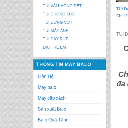
TÚI VẢI KHÔNG DỆT
TÚI D
TÚI CHỐNG SỐC
Chi tiế
TÚI ĐỰNG VỢT
TÚI MÁY ẢNH
TÚI 
TÚI DÂY RÚT
C
ĐỊU TRẺ EM
THÔNG TIN MAY BALO
Ch
Liên Hệ
đa 
May balo
May cặp xách
Sản xuất Balo
Balo Quà Tặng