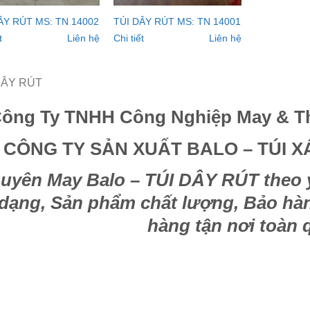
ÂY RÚT MS: TN 14002
TÚI DÂY RÚT MS: TN 14001
t
Liên hệ
Chi tiết
Liên hệ
DÂY RÚT
ông Ty TNHH Công Nghiệp May & Th
CÔNG TY SẢN XUẤT BALO – TÚI 
uyên
May Balo – TÚI DÂY RÚT
t
heo 
dạng, Sản phẩm chất lượng, Bảo hàn
hàng tận nơi toàn 