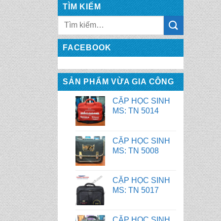
TÌM KIẾM
FACEBOOK
CẶP HỌC SINH
MS: TN 5014
SẢN PHẨM VỪA GIA CÔNG
CẶP HỌC SINH
MS: TN 5008
CẶP HỌC SINH
MS: TN 5017
CẶP HỌC SINH
MS: TN 5007
CẶP HỌC SINH