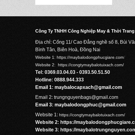
Công Ty TNHH Công Nghiệp May & Thời Trang
Địa chỉ: Cổng 11/ Cao Đẳng nghề số 8, Bùi V
Bình Tân, Biên Hoà, Đồng Nai
Website 1:
https://maybalodongphucgiare.com
/
Website 2: https://congtymaybalotuixach.com/
Tel: 0369.03.04.03 - 0393.50.51.50
Hotline: 0888.944.333
Email 1:
maybalocapxach@gmail.com
Email 2: trungnguyenbags@gmail.com
Email 3:
maybalodongphuc@gmail.com
Website 1:
https://congtymaybalotuixach.com/
Website 2:
https://maybalodongphucgiare.
Website 3:
https://maybalotrungnguyen.co