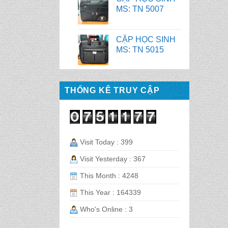
MS: TN 5015
CẶP HỌC SINH
MS: TN 5014
CẶP HỌC SINH
MS: TN 5008
THỐNG KÊ TRUY CẬP
CẶP HỌC SINH
MS: TN 5017
Visit Today : 399
Visit Yesterday : 367
CẶP HỌC SINH
MS: TN 5007
This Month : 4248
This Year : 164339
CẶP HỌC SINH
Who's Online : 3
MS: TN 5015