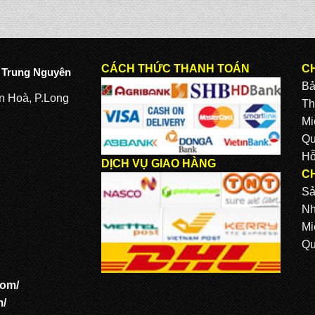
CÁCH THỨC THANH TOÁN
C
 Trung Nguyên
Bả
ăn Hoà, P.Long
Th
Mi
Qu
Hỗ
DỊCH VỤ GIAO HÀNG
C
Sả
Nh
Mi
Qu
com
/
m
/