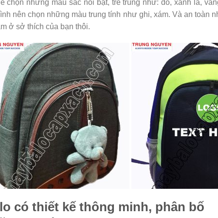
hể chọn những màu sắc nổi bật, trẻ trung như: đỏ, xanh lá, v
mình nên chọn những màu trung tính như ghi, xám. Và an toàn nhấ
ằm ở sở thích của bạn thôi.
lo có thiết kế thông minh, phân bố