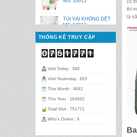
có t
thì 
TÚI VẢI KHÔNG DỆT
MS : 10010
là n
TÚI VẢI KHÔNG DỆT
THỐNG KÊ TRUY CẬP
MS: 10009
BALO LAPTOP MS :
TN 1067
Visit Today : 340
Visit Yesterday : 653
CẶP HỌC SINH MS:
This Month : 4842
TN 5014
This Year : 164933
CẶP HỌC SINH MS:
Total Visit : 751771
TN 5008
Who's Online : 6
Ba
CẶP HỌC SINH MS: