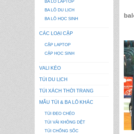
BA LÔ LAPTOP
BA LÔ DU LỊCH
bal
BA LÔ HỌC SINH
CÁC LOẠI CẶP
CẶP LAPTOP
CẶP HỌC SINH
VALI KÉO
TÚI DU LỊCH
TÚI XÁCH THỜI TRANG
MẪU TÚI & BA LÔ KHÁC
TÚI ĐEO CHÉO
TÚI VẢI KHÔNG DỆT
TÚI CHỐNG SỐC