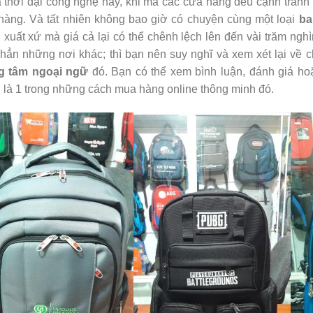
 thời đại công nghệ này, khi mà các cửa hàng đều cạnh tranh
hàng. Và tất nhiên không bao giờ có chuyện cùng một loại
ba
 xuất xứ mà giá cả lại có thể chênh lệch lên đến vài trăm ngh
hẳn những nơi khác; thì bạn nên suy nghĩ và xem xét lại về 
g tâm ngoại ngữ
đó. Bạn có thể xem bình luận, đánh giá hoặ
 là 1 trong những cách mua hàng online thông minh đó.