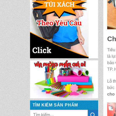
CẶP HỌC SINH MS:
TN 5008
CẶP HỌC SINH MS:
Ch
TN 5017
Tiêu
CẶP HỌC SINH MS:
là l
TN 5007
bảo 
TP. 
CẶP HỌC SINH MS:
TN 5015
Lỗ t
bức 
cho 
CẶP HỌC SINH MS:
TN 5013
TÌM KIẾM SẢN PHẨM
CẶP HỌC SINH MS: