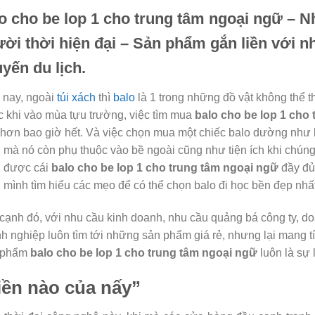
o cho be lop 1 cho trung tâm ngoại ngữ – N
ời thời hiện đại – Sản phẩm gắn liền với 
yến du lịch.
 nay, ngoài
túi xách
thì
balo
là 1 trong những đồ vật không thể th
c khi vào mùa tựu trường, việc tìm mua
balo cho be lop 1 cho
t hơn bao giờ hết. Và việc chọn mua một chiếc balo dường như 
 mà nó còn phụ thuộc vào bề ngoài cũng như tiện ích khi chúng
 được cái
balo cho be lop 1 cho trung tâm ngoại ngữ
đầy đủ
 mình tìm hiểu các mẹo để có thể chọn balo đi học bền đẹp nhất
cạnh đó, với nhu cầu kinh doanh, nhu cầu quảng bá công ty, d
h nghiệp luôn tìm tới những sản phẩm giá rẻ, nhưng lại mang tín
 phẩm
balo cho be lop 1 cho trung tâm ngoại ngữ
luôn là sự
iền nào của nấy”