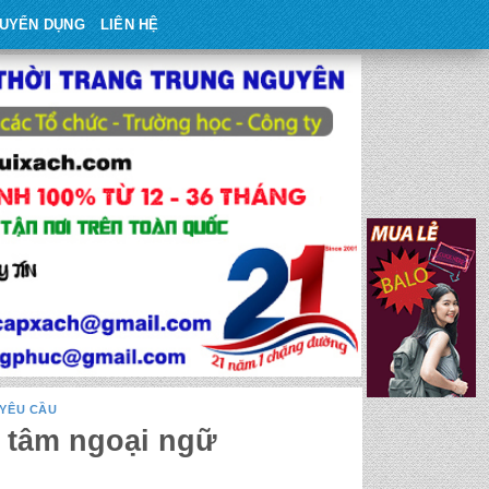
UYỂN DỤNG
LIÊN HỆ
 YÊU CẦU
g tâm ngoại ngữ