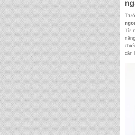
TN 5017
ng
Trướ
CẶP HỌC SINH MS:
ngo
TN 5007
Từ n
năng
CẶP HỌC SINH MS:
chiế
TN 5015
cần 