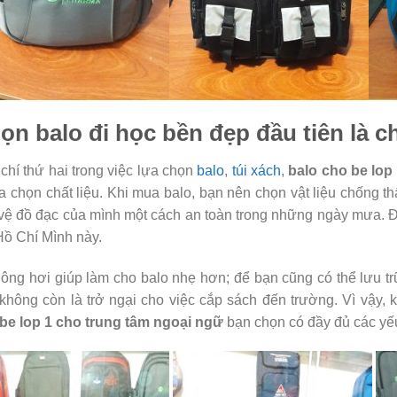
ọn balo đi học bền đẹp đầu tiên là ch
 chí thứ hai trong việc lựa chọn
balo
,
túi xách
,
balo cho be lop
ựa chọn chất liệu. Khi mua balo, bạn nên chọn vật liệu chống t
vệ đồ đạc của mình một cách an toàn trong những ngày mưa. Đặc
Hồ Chí Mình này.
hông hơi giúp làm cho balo nhẹ hơn; để bạn cũng có thể lưu 
không còn là trở ngại cho việc cắp sách đến trường. Vì vậy, 
be lop 1 cho trung tâm ngoại ngữ
bạn chọn có đầy đủ các yế