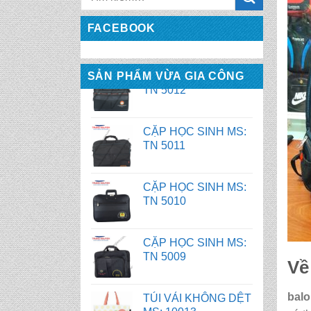
TN 5012
FACEBOOK
CẶP HỌC SINH MS:
TN 5011
SẢN PHẨM VỪA GIA CÔNG
CẶP HỌC SINH MS:
TN 5010
CẶP HỌC SINH MS:
TN 5009
TÚI VẢI KHÔNG DỆT
MS: 10013
Về
TÚI VẢI KHÔNG DỆT
MS: 10012
balo