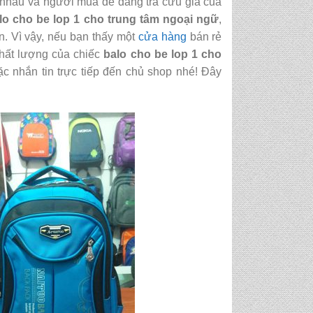
 nhau và người mua dễ dàng tra cứu giá của
lo cho be lop 1 cho trung tâm ngoại ngữ
,
ìn. Vì vậy, nếu bạn thấy một
cửa hàng
bán rẻ
chất lượng của chiếc
balo cho be lop 1 cho
c nhắn tin trực tiếp đến chủ shop nhé! Đây