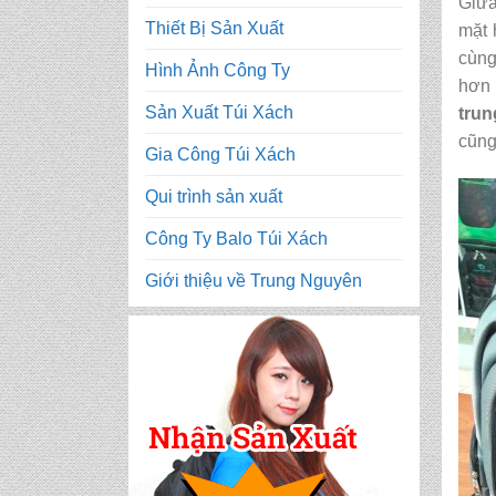
Giữa
Thiết Bị Sản Xuất
mặt 
cùng
Hình Ảnh Công Ty
hơn 
Sản Xuất Túi Xách
trun
cũng
Gia Công Túi Xách
Qui trình sản xuất
Công Ty Balo Túi Xách
Giới thiệu về Trung Nguyên
CẶP HỌC SINH MS:
TN 5014