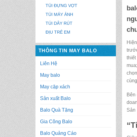
TÚI ĐỰNG VỢT
bal
TÚI MÁY ẢNH
ngư
TÚI DÂY RÚT
chu
ĐỊU TRẺ EM
Hiện
trướ
THÔNG TIN MAY BALO
thiế
Liên Hệ
mua;
chọn
May balo
cùng
May cặp xách
Bên 
Sản xuất Balo
doan
Sản
Balo Quà Tặng
Gia Công Balo
“T
Balo Quảng Cáo