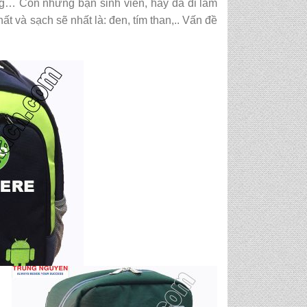
àng… Còn những bạn sinh viên, hay đã đi làm
t và sạch sẽ nhất là: đen, tím than,.. Vấn đề