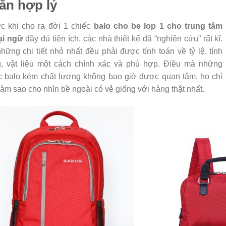
ăn hợp lý
c khi cho ra đời 1 chiếc
balo cho be lop 1 cho trung tâm
ại ngữ
đầy đủ tiện ích, các nhà thiết kế đã “nghiên cứu” rất kĩ.
hững chi tiết nhỏ nhất đều phải được tính toán về tỷ lệ, tính
, vật liệu một cách chính xác và phù hợp. Điều mà những
c balo kém chất lượng không bao giờ được quan tâm, họ chỉ
làm sao cho nhìn bề ngoài có vẻ giống với hàng thật nhất.