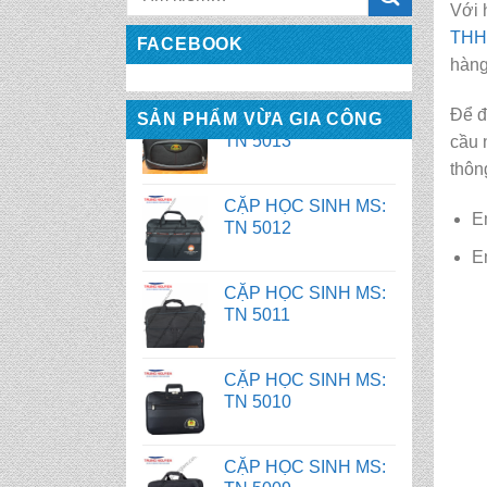
Với 
CẶP HỌC SINH MS:
TN 5013
THHH
FACEBOOK
hàng
CẶP HỌC SINH MS:
Để đ
SẢN PHẨM VỪA GIA CÔNG
TN 5012
cầu 
thôn
CẶP HỌC SINH MS:
TN 5011
E
E
CẶP HỌC SINH MS:
TN 5010
CẶP HỌC SINH MS:
TN 5009
TÚI VẢI KHÔNG DỆT
MS: 10013