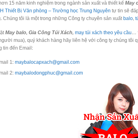
hơn 15 năm kinh nghiệm trong ngành sản xuất và thiết kế
May 
 Thiết Bị Văn phòng – Trường học Trung Nguyên
tự tin sẽ đá
. Chúng tôi là một trong những Công ty chuyên sản xuất
balo
,
t
ặt
May balo
, Gia Công Túi Xách,
may túi xách
theo yêu cầu
… 
người mua), quý khách hàng hãy liên hệ với công ty chúng tôi q
g tin đến Email:
mail 1:
maybalocapxach@gmail.com
mail 2:
maybalodongphuc@gmail.com