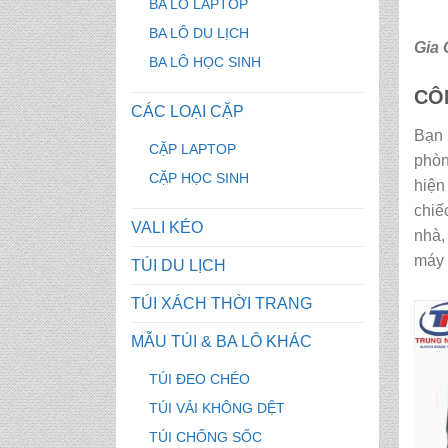
BA LÔ LAPTOP
BA LÔ DU LỊCH
Gia 
BA LÔ HỌC SINH
CÔ
CÁC LOẠI CẶP
Bạn 
CẶP LAPTOP
phòn
CẶP HỌC SINH
hiện
chiế
VALI KÉO
nhà,
máy 
TÚI DU LỊCH
TÚI XÁCH THỜI TRANG
MẪU TÚI & BA LÔ KHÁC
TÚI ĐEO CHÉO
TÚI VẢI KHÔNG DỆT
TÚI CHỐNG SỐC