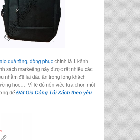
alo quà tặng
,
đồng phục
chính là 1 kênh
hính sách marketing này được rất nhiều các
u nhằm để lại dấu ấn trong lòng khách
rường học…. Vì lẽ đó nên việc lựa chọn một
lượng để
Đặt Gia Công Túi Xách theo yêu