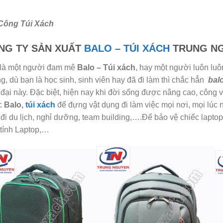
Công Túi Xách
NG TY SẢN XUẤT
BALO – TÚI XÁCH
TRUNG N
là một người đam mê
Balo – Túi xách
, hay một người luôn luô
g, dù bạn là học sinh, sinh viên hay đã đi làm thì chắc hẳn
bal
 đại này. Đặc biệt, hiện nay khi đời sống được nâng cao, công v
c
Balo,
túi xách
để đựng vật dụng đi làm việc mọi nơi, mọi lúc n
 đi du lịch, nghỉ dưỡng, team building,….Để bảo vệ chiếc lapt
tính Laptop,…