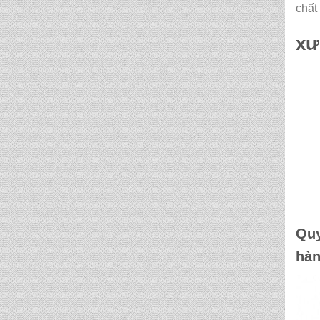
chất
TN 5008
x
CẶP HỌC SINH MS:
TN 5017
CẶP HỌC SINH MS:
TN 5007
CẶP HỌC SINH MS:
TN 5015
Quy
hàn