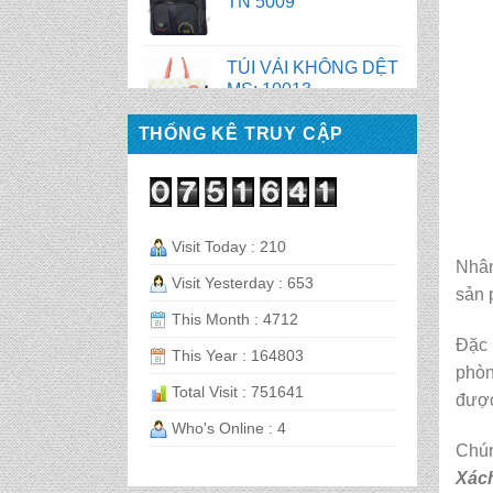
TÚI VẢI KHÔNG DỆT
MS: 10012
THỐNG KÊ TRUY CẬP
TÚI VẢI KHÔNG DỆT
MS : 10010
TÚI VẢI KHÔNG DỆT
MS: 10009
Visit Today : 210
Nhân
Visit Yesterday : 653
sản
BALO LAPTOP MS :
This Month : 4712
TN 1067
Đặc 
This Year : 164803
phòn
Total Visit : 751641
CẶP HỌC SINH MS:
đượ
TN 5014
Who's Online : 4
Chún
Xác
CẶP HỌC SINH MS: