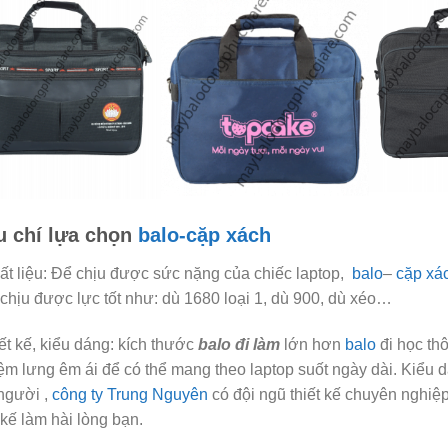
u chí lựa chọn
balo-cặp xách
ất liệu: Để chịu được sức nặng của chiếc laptop,
balo
–
cặp xá
 chịu được lực tốt như: dù 1680 loại 1, dù 900, dù xéo…
ết kế, kiểu dáng: kích thước
balo đi làm
lớn hơn
balo
đi học th
ệm lưng êm ái để có thể mang theo laptop suốt ngày dài. Kiểu d
người ,
công ty Trung Nguyên
có đội ngũ thiết kế chuyên nghiệp,
 kế làm hài lòng bạn.