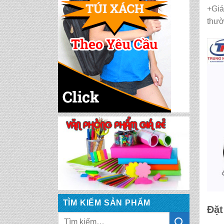
+Giá
thườ
CẶP HỌC SINH MS:
TN 5014
CẶP HỌC SINH MS:
TN 5008
CẶP HỌC SINH MS:
TN 5017
CẶP HỌC SINH MS:
TN 5007
CẶP HỌC SINH MS:
TN 5015
TÌM KIẾM SẢN PHẨM
Đặt