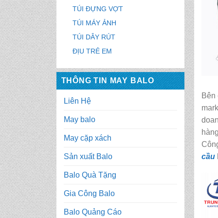
TÚI ĐỰNG VỢT
TÚI MÁY ẢNH
TÚI DÂY RÚT
ĐỊU TRẺ EM
THÔNG TIN MAY BALO
Bên 
Liên Hệ
mark
May balo
doan
hàng
May cặp xách
Công
cầu
Sản xuất Balo
Balo Quà Tặng
Gia Công Balo
Balo Quảng Cáo