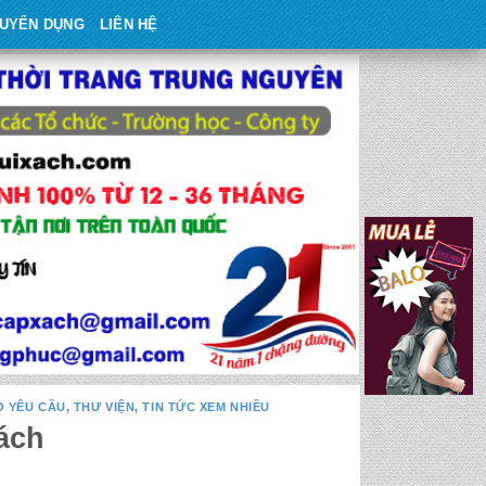
UYỂN DỤNG
LIÊN HỆ
O YÊU CẦU
,
THƯ VIỆN
,
TIN TỨC XEM NHIỀU
ách