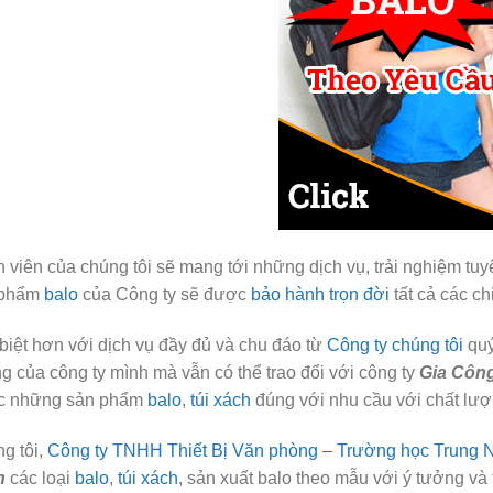
 viên của chúng tôi sẽ mang tới những dịch vụ, trải nghiệm tuy
 phẩm
balo
của Công ty sẽ được
bảo hành trọn đời
tất cả các chi 
biệt hơn với dịch vụ đầy đủ và chu đáo từ
Công ty chúng tôi
quý
g của công ty mình mà vẫn có thể trao đổi với công ty
Gia Công
c những sản phẩm
balo
,
túi xách
đúng với nhu cầu với chất lượn
g tôi,
Công ty TNHH Thiết Bị Văn phòng – Trường học Trung 
h
các loại
balo
,
túi xách
, sản xuất balo theo mẫu với ý tưởng và