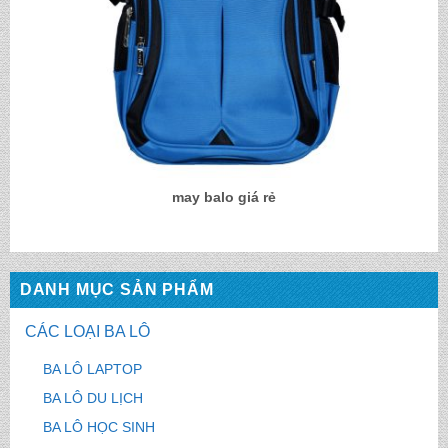
may balo giá rẻ
DANH MỤC SẢN PHẨM
CÁC LOẠI BA LÔ
BA LÔ LAPTOP
BA LÔ DU LỊCH
BA LÔ HỌC SINH