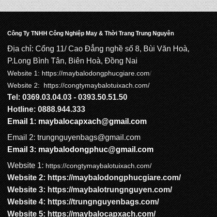
CẶP HỌC SINH MS: TN 5017
Công Ty TNHH Công Nghiệp May & Thời Trang Trung Nguyên
Địa chỉ: Cổng 11/ Cao Đẳng nghề số 8, Bùi Văn Hoà,
CẶP HỌC SINH MS: TN 5007
P.Long Bình Tân, Biên Hoà, Đồng Nai
Website 1:
https://maybalodongphucgiare.com
/
Website 2: https://congtymaybalotuixach.com/
Tel: 0369.03.04.03 - 0393.50.51.50
CẶP HỌC SINH MS: TN 5015
Hotline: 0888.944.333
Email 1:
maybalocapxach@gmail.com
Email 2: trungnguyenbags@gmail.com
Email 3:
maybalodongphuc@gmail.com
Website 1:
https://congtymaybalotuixach.com/
Website 2:
https://maybalodongphucgiare.com
/
Website 3:
https://maybalotrungnguyen.com
/
Website 4:
https://trungnguyenbags.com
/
Website 5:
https://maybalocapxach.com/