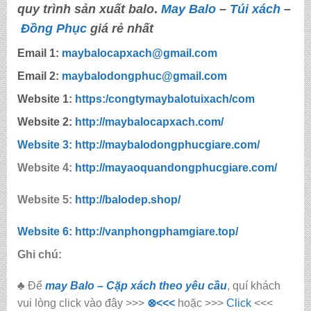
quy trình sản xuất balo
.
May Balo
–
Túi xách
–
Đồng Phục
giá rẻ nhất
Email 1:
maybalocapxach@gmail.com
Email 2:
maybalodongphuc@gmail.com
Website 1:
https:/congtymaybalotuixach/com
Website 2:
http://maybalocapxach.com/
Website 3: http://maybalodongphucgiare.com/
Website 4:
http://mayaoquandongphucgiare.com/
Website 5:
http://balodep.shop/
Website 6: http://vanphongphamgiare.top/
Ghi chú:
♣ Để
may Balo – Cặp xách theo yêu cầu
, quí khách
vui lòng click vào đây >>>
⊗
<<<
hoặc >>>
Click
<<<