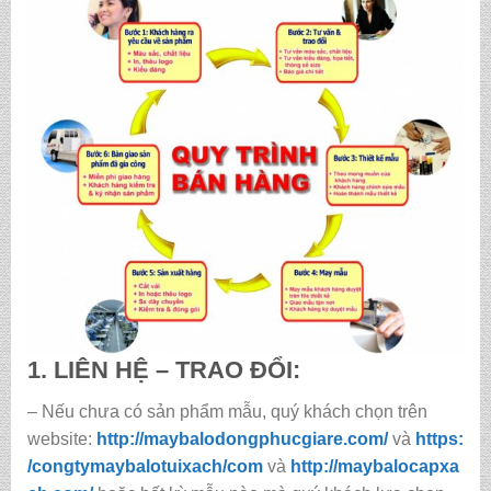
1. LIÊN HỆ – TRAO ĐỔI:
– Nếu chưa có sản phẩm mẫu, quý khách chọn trên
website:
http://maybalodongphucgiare.com/
và
https:
/congtymaybalotuixach/com
và
http://maybalocapxa