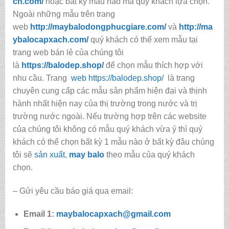
ch.com/
hoặc bất kỳ mẫu nào mà quý khách lựa chọn.
Ngoài những mẫu trên trang
web
http://maybalodongphucgiare.com/
và
http://ma
ybalocapxach.com/
quý khách có thể xem mẫu tại
trang web bán lẻ của chúng tôi
là
https://balodep.shop/
để chọn mẫu thích hợp với
nhu cầu. Trang
web https://balodep.shop/
là trang
chuyên cung cấp các mẫu sản phẩm hiện đại và thịnh
hành nhất hiện nay của thị trường trong nước và trị
trường nước ngoài. Nếu trường hợp trên các website
của chúng tôi không có mẫu quý khách vừa ý thì quý
khách có thể chọn bất kỳ 1 mẫu nào ở bất kỳ đâu chúng
tôi sẽ
sản xuất
,
may balo
theo mẫu của quý khách
chọn.
– Gửi yêu cầu báo giá qua email:
Email 1:
maybalocapxach@gmail.com