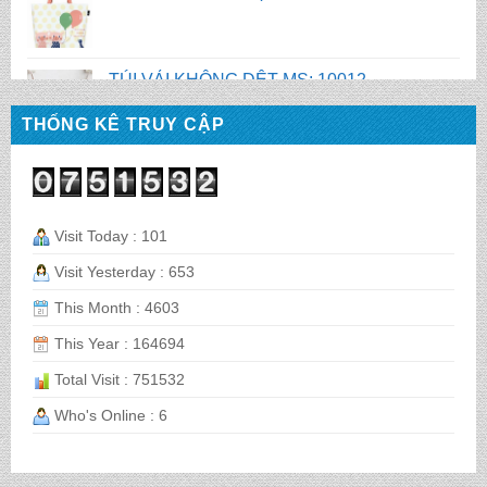
TÚI VẢI KHÔNG DỆT MS: 10012
TÚI VẢI KHÔNG DỆT MS : 10010
THỐNG KÊ TRUY CẬP
TÚI VẢI KHÔNG DỆT MS: 10009
Visit Today : 101
Visit Yesterday : 653
BALO LAPTOP MS : TN 1067
This Month : 4603
This Year : 164694
CẶP HỌC SINH MS: TN 5014
Total Visit : 751532
Who's Online : 6
CẶP HỌC SINH MS: TN 5008