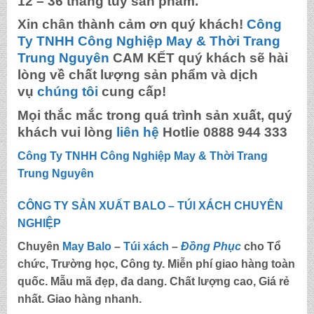
12 – 36 tháng tùy sản phẩm.
Xin chân thành cảm ơn quý khách!
Công
Ty TNHH Công Nghiệp May & Thời Trang
Trung Nguyên
CAM KẾT quý khách sẽ hài
lòng về chất lượng sản phẩm và dịch
vụ
chúng tôi
cung cấp!
Mọi thắc mắc trong quá trình sản xuất, quý
khách vui lòng
liên hệ
Hotlie 0888 944 333
Công Ty TNHH Công Nghiệp May & Thời Trang
Trung Nguyên
CÔNG TY SẢN XUẤT BALO – TÚI XÁCH CHUYÊN
NGHIỆP
Chuyên
May Balo
–
Túi xách
–
Đồng Phục
cho Tổ
chức, Trường học, Công ty. Miễn phí giao hàng toàn
quốc. Mẫu mã đẹp, đa dang. Chất lượng cao, Giá rẻ
nhất. Giao hàng nhanh.