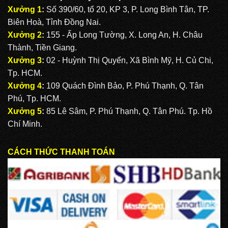
Xưởng 1
:
Số 390/60, tổ 20, KP 3, P. Long Bình Tân, TP.
Biên Hoà, Tỉnh Đồng Nai.
Xưởng 2
:
155 - Ấp Long Tường, X. Long An, H. Châu
Thành, Tiền Giang.
Xưởng 3
:
02 - Huỳnh Thị Quyến, Xã Bình Mỹ, H. Củ Chi,
Tp. HCM.
Xưởng 4
:
109 Quách Đình Bảo, P. Phú Thạnh, Q. Tân
Phú, Tp. HCM.
Xưởng 5
:
85 Lê Sâm, P. Phú Thạnh, Q. Tân Phú. Tp. Hồ
Chí Minh.
CÁCH THỨC THANH TOÁN