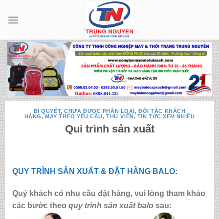
Skip
to
content
BÍ QUYẾT
,
CHƯA ĐƯỢC PHÂN LOẠI
,
ĐỐI TÁC KHÁCH
HÀNG
,
MAY THEO YÊU CẦU
,
THƯ VIỆN
,
TIN TỨC XEM NHIỀU
Qui trình sản xuất
QUY TRÌNH SẢN XUẤT & ĐẶT HÀNG BALO:
Quý khách có nhu cầu đặt hàng, vui lòng tham khảo
các bước theo
quy trình sản xuất balo
sau: