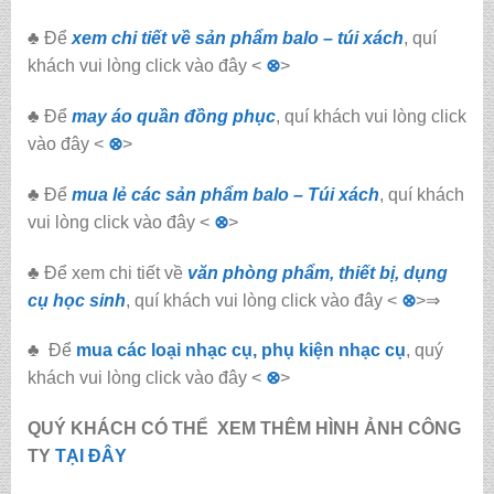
♣ Để
xem chi tiết về sản phẩm balo – túi xách
, quí
khách vui lòng click vào đây <
⊗
>
♣ Để
may áo quần đồng phục
, quí khách vui lòng click
vào đây <
⊗
>
♣ Để
mua lẻ các sản phẩm balo – Túi xách
, quí khách
vui lòng click vào đây <
⊗
>
♣ Để xem chi tiết về
văn phòng phẩm, thiết bị, dụng
cụ học sinh
, quí khách vui lòng click vào đây <
⊗
>⇒
♣ Để
mua các loại nhạc cụ, phụ kiện nhạc cụ
, quý
khách vui lòng click vào đây <
⊗
>
QUÝ KHÁCH CÓ THỂ XEM THÊM HÌNH ẢNH CÔNG
TY
TẠI ĐÂY