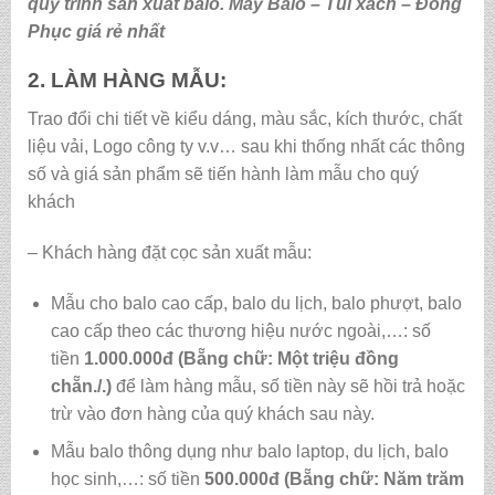
quy trình sản xuất balo. May Balo – Túi xách – Đồng
Phục giá rẻ nhất
2. LÀM HÀNG MẪU:
Trao đổi chi tiết về kiểu dáng, màu sắc, kích thước, chất
liệu vải, Logo công ty v.v… sau khi thống nhất các thông
số và giá sản phẩm sẽ tiến hành làm mẫu cho quý
khách
– Khách hàng đặt cọc sản xuất mẫu:
Mẫu cho balo cao cấp, balo du lịch, balo phượt, balo
cao cấp theo các thương hiệu nước ngoài,…: số
tiền
1.000.000đ (Bẵng chữ: Một triệu đồng
chẵn./.)
để làm hàng mẫu, số tiền này sẽ hồi trả hoặc
trừ vào đơn hàng của quý khách sau này.
Mẫu balo thông dụng như balo laptop, du lịch, balo
học sinh,…: số tiền
500.000đ (Bẵng chữ: Năm trăm