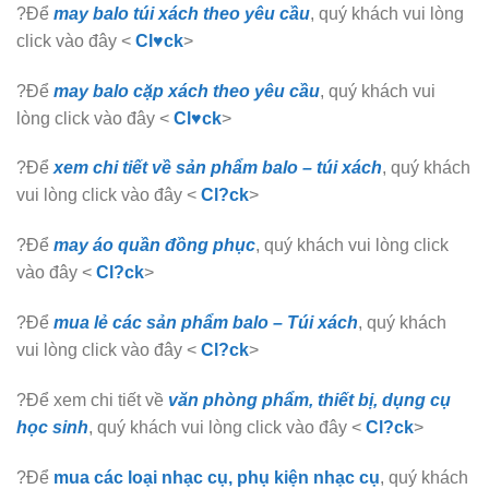
?Để
may balo túi xách theo yêu cầu
, quý khách vui lòng
click vào đây <
Cl♥ck
>
?Để
may balo cặp xách theo yêu cầu
, quý khách vui
lòng click vào đây <
Cl♥ck
>
?Để
xem chi tiết về sản phẩm balo – túi xách
, quý khách
vui lòng click vào đây <
Cl?ck
>
?Để
may áo quần đồng phục
, quý khách vui lòng click
vào đây <
Cl?ck
>
?Để
mua lẻ các sản phẩm balo – Túi xách
, quý khách
vui lòng click vào đây <
Cl?ck
>
?Để xem chi tiết về
văn phòng phẩm, thiết bị, dụng cụ
học sinh
, quý khách vui lòng click vào đây <
Cl?ck
>
?Để
mua các loại nhạc cụ, phụ kiện nhạc cụ
, quý khách