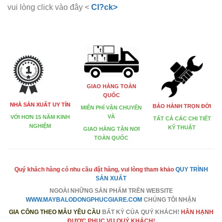
vui lòng click vào đây <
Cl?ck>
GIAO HÀNG TOÀN
QUỐC
NHÀ SẢN XUẤT UY TÍN
BẢO HÀNH TRỌN ĐỜI
MIỄN PHÍ VẬN CHUYỂN
VÀ
VỚI HƠN 15 NĂM KINH
TẤT CẢ CÁC CHI TIẾT
NGHIỆM
KỸ THUẬT
GIAO HÀNG TẬN NƠI
TOÀN QUỐC
Quý khách hàng có nhu cầu đặt hàng, vui lòng tham khảo
QUY TRÌNH
SẢN XUẤT
NGOÀI NHỮNG SẢN PHẨM TRÊN
WEBSITE
WWW.MAYBALODONGPHUCGIARE.COM
CHÚNG TÔI NHẬN
GIA CÔNG THEO MẪU YÊU CẦU
BẤT KỲ CỦA QUÝ KHÁCH!
HÂN HẠNH
ĐƯỢC PHỤC VỤ QUÝ KHÁCH!