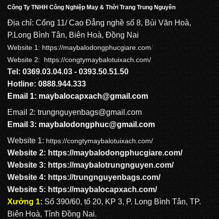
Công Ty TNHH Công Nghiệp May & Thời Trang Trung Nguyên
Địa chỉ: Cổng 11/ Cao Đẳng nghề số 8, Bùi Văn Hoà,
P.Long Bình Tân, Biên Hoà, Đồng Nai
Website 1:
https://maybalodongphucgiare.com
/
Website 2: https://congtymaybalotuixach.com/
Tel: 0369.03.04.03 - 0393.50.51.50
Hotline: 0888.944.333
Email 1:
maybalocapxach@gmail.com
Email 2: trungnguyenbags@gmail.com
Email 3:
maybalodongphuc@gmail.com
Website 1:
https://congtymaybalotuixach.com/
Website 2:
https://maybalodongphucgiare.com
/
Website 3:
https://maybalotrungnguyen.com
/
Website 4:
https://trungnguyenbags.com
/
Website 5:
https://maybalocapxach.com/
Xưởng 1
:
Số 390/60, tổ 20, KP 3, P. Long Bình Tân, TP.
Biên Hoà, Tỉnh Đồng Nai.