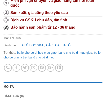
Miễn phí vận chuyển và giao hàng tận nơi toàn
quốc
Sản xuất, gia công theo yêu cầu
Dịch vụ CSKH chu đáo, tận tình
Bảo hành sản phẩm từ 12 - 36 tháng
Mã:
TN 2007
Danh mục:
BA LÔ HỌC SINH
,
CÁC LOẠI BA LÔ
Từ khóa:
ba lo cho be di hoc mau giao
,
ba lo cho be di mau giao
,
ba lo
cho be di nha tre
,
ba lô cho bé đi học
MÔ TẢ
ĐÁNH GIÁ (0)