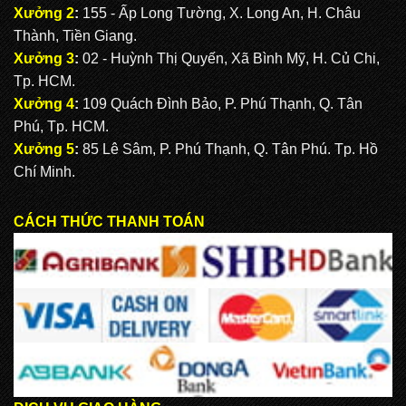
Xưởng 2
:
155 - Ấp Long Tường, X. Long An, H. Châu
Thành, Tiền Giang.
Xưởng 3
:
02 - Huỳnh Thị Quyến, Xã Bình Mỹ, H. Củ Chi,
Tp. HCM.
Xưởng 4
:
109 Quách Đình Bảo, P. Phú Thạnh, Q. Tân
Phú, Tp. HCM.
Xưởng 5
:
85 Lê Sâm, P. Phú Thạnh, Q. Tân Phú. Tp. Hồ
Chí Minh.
CÁCH THỨC THANH TOÁN