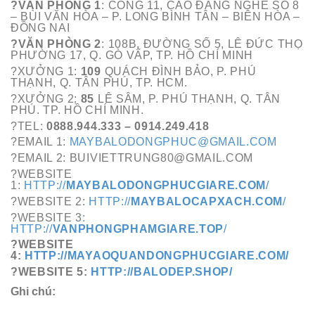
?VĂN PHÒNG 1
: CỔNG 11, CAO ĐẲNG NGHỀ SỐ 8
– BÙI VĂN HÒA – P. LONG BÌNH TÂN – BIÊN HÒA –
ĐỒNG NAI
?VĂN PHÒNG 2
: 108B, ĐƯỜNG SỐ 5, LÊ ĐỨC THỌ
PHƯỜNG 17, Q. GÒ VẤP, TP. HỒ CHÍ MINH
?XƯỞNG 1:
109
QUÁCH ĐÌNH BẢO, P. PHÚ
THẠNH, Q. TÂN PHÚ, TP. HCM.
?XƯỞNG 2:
85
LÊ SÂM, P. PHÚ THẠNH, Q. TÂN
PHÚ. TP. HỒ CHÍ MINH.
?TEL:
0888.944.333 – 0914.249.418
?EMAIL 1:
MAYBALODONGPHUC@GMAIL.COM
?EMAIL 2: BUIVIETTRUNG80@GMAIL.COM
?WEBSITE
1:
HTTP://
MAYBALODONGPHUCGIARE.COM
/
?WEBSITE 2:
HTTP://
MAYBALOCAPXACH.COM
/
?WEBSITE 3
:
HTTP://
VANPHONGPHAMGIARE.TOP
/
?WEBSITE
4:
HTTP://MAYAOQUANDONGPHUCGIARE.COM/
?WEBSITE 5:
HTTP://BALODEP.SHOP/
Ghi chú: