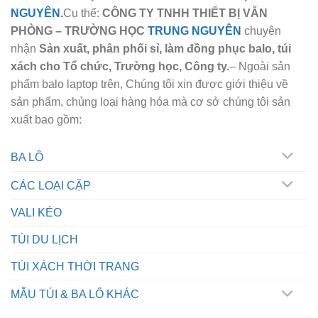
NGUYÊN
.
Cụ thể:
CÔNG TY TNHH THIẾT BỊ VĂN
PHÒNG – TRƯỜNG HỌC
TRUNG NGUYÊN
chuyên
nhận
Sản xuất, phân phối sỉ, làm đồng phục balo, túi
xách cho Tổ chức, Trường học, Công ty.
– Ngoài sản
phẩm balo laptop trên, Chúng tôi xin được giới thiệu về
sản phẩm, chủng loại hàng hóa mà cơ sở chúng tôi sản
xuất bao gồm:
BA LÔ
CÁC LOẠI CẶP
VALI KÉO
TÚI DU LỊCH
TÚI XÁCH THỜI TRANG
MẪU TÚI & BA LÔ KHÁC