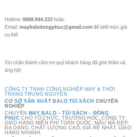
Hotline:
0888.944.333
hoặc
Email:
maybalodongphuc@gmail.com
để biết mức giá
cụ thể
Xin chân thành cảm ơn quý khách hàng đã ghé thăm và
ủng hộ!
CÔNG TY TNHH CÔNG NGHIỆP MAY & THỜI
TRANG TRUNG NGUYÊN
CƠ SỞ SẢN XUẤT BALO TÚI XÁCH
CHUYÊN
NGHIỆP
CHUYÊN
MAY BALO
–
TÚI XÁCH
–
ĐỒNG
PHỤC
CHO TỔ CHỨC, TRƯỜNG HỌC, CÔNG TY.
GIAO HÀNG MIỄN PHÍ TOÀN QUỐC. MẪU MÃ ĐẸP,
ĐA
DẠNG
. CHẤT LƯỢNG CAO, GIÁ RẺ NHẤT. GIAO
HÀNG NHANH.