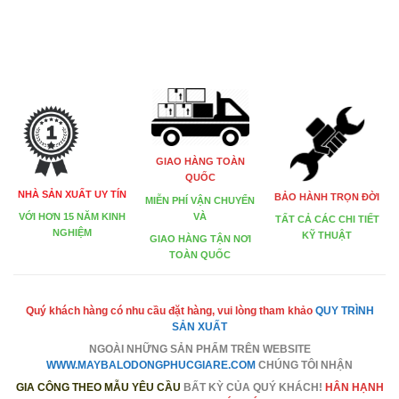
GIAO HÀNG TOÀN
QUỐC
NHÀ SẢN XUẤT UY TÍN
BẢO HÀNH TRỌN ĐỜI
MIỄN PHÍ VẬN CHUYỂN
VÀ
VỚI HƠN 15 NĂM KINH
TẤT CẢ CÁC CHI TIẾT
NGHIỆM
KỸ THUẬT
GIAO HÀNG TẬN NƠI
TOÀN QUỐC
Quý khách hàng có nhu cầu đặt hàng, vui lòng tham khảo
QUY TRÌNH
SẢN XUẤT
NGOÀI NHỮNG SẢN PHẨM TRÊN
WEBSITE
WWW.MAYBALODONGPHUCGIARE.COM
CHÚNG TÔI NHẬN
GIA CÔNG THEO MẪU YÊU CẦU
BẤT KỲ CỦA QUÝ KHÁCH!
HÂN HẠNH