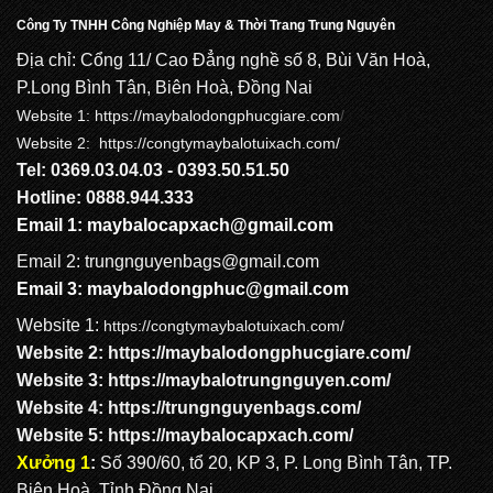
Công Ty TNHH Công Nghiệp May & Thời Trang Trung Nguyên
Địa chỉ: Cổng 11/ Cao Đẳng nghề số 8, Bùi Văn Hoà,
P.Long Bình Tân, Biên Hoà, Đồng Nai
Website 1:
https://maybalodongphucgiare.com
/
Website 2: https://congtymaybalotuixach.com/
Tel: 0369.03.04.03 - 0393.50.51.50
Hotline: 0888.944.333
Email 1:
maybalocapxach@gmail.com
Email 2: trungnguyenbags@gmail.com
Email 3:
maybalodongphuc@gmail.com
Website 1:
https://congtymaybalotuixach.com/
Website 2:
https://maybalodongphucgiare.com
/
Website 3:
https://maybalotrungnguyen.com
/
Website 4:
https://trungnguyenbags.com
/
Website 5:
https://maybalocapxach.com/
Xưởng 1
:
Số 390/60, tổ 20, KP 3, P. Long Bình Tân, TP.
Biên Hoà, Tỉnh Đồng Nai.