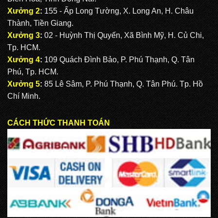
Xưởng 2
:
155 - Ấp Long Tường, X. Long An, H. Châu
Thành, Tiền Giang.
Xưởng 3
:
02 - Huỳnh Thị Quyến, Xã Bình Mỹ, H. Củ Chi,
Tp. HCM.
Xưởng 4
:
109 Quách Đình Bảo, P. Phú Thạnh, Q. Tân
Phú, Tp. HCM.
Xưởng 5
:
85 Lê Sâm, P. Phú Thạnh, Q. Tân Phú. Tp. Hồ
Chí Minh.
CÁCH THỨC THANH TOÁN