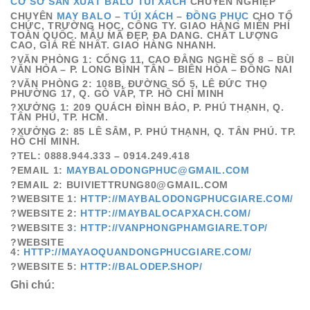
CƠ SỞ SẢN XUẤT BALO TÚI XÁCH
CHUYÊN NGHIỆP
CHUYÊN
MAY BALO
–
TÚI XÁCH
–
ĐỒNG PHỤC
CHO TỔ
CHỨC, TRƯỜNG HỌC, CÔNG TY. GIAO HÀNG MIỄN PHÍ
TOÀN QUỐC. MẪU MÃ ĐẸP, ĐA DANG. CHẤT LƯỢNG
CAO, GIÁ RẺ NHẤT. GIAO HÀNG NHANH.
?VĂN PHÒNG 1
: CỔNG 11, CAO ĐẲNG NGHỀ SỐ 8 – BÙI
VĂN HÒA – P. LONG BÌNH TÂN – BIÊN HÒA – ĐỒNG NAI
?VĂN PHÒNG 2
: 108B, ĐƯỜNG SỐ 5, LÊ ĐỨC THỌ
PHƯỜNG 17, Q. GÒ VẤP, TP. HỒ CHÍ MINH
?XƯỞNG 1:
209
QUÁCH ĐÌNH BẢO, P. PHÚ THẠNH, Q.
TÂN PHÚ, TP. HCM.
?XƯỞNG 2:
85
LÊ SÂM, P. PHÚ THẠNH, Q. TÂN PHÚ. TP.
HỒ CHÍ MINH.
?TEL:
0888.944.333 – 0914.249.418
?EMAIL 1:
MAYBALODONGPHUC@GMAIL.COM
?EMAIL 2: BUIVIETTRUNG80@GMAIL.COM
?WEBSITE 1:
HTTP://
MAYBALODONGPHUCGIARE.COM
/
?WEBSITE 2:
HTTP://
MAYBALOCAPXACH.COM
/
?WEBSITE 3
: HTTP://
VANPHONGPHAMGIARE.TOP
/
?WEBSITE
4:
HTTP://MAYAOQUANDONGPHUCGIARE.COM/
?WEBSITE 5:
HTTP://BALODEP.SHOP/
Ghi chú: