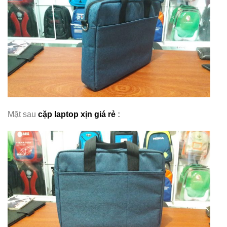
Mặt sau
cặp laptop xịn giá rẻ
: