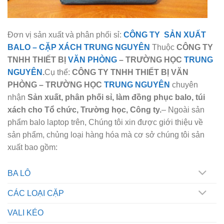
Đơn vị sản xuất và phân phối sỉ:
CÔNG TY SẢN XUẤT
BALO
–
CẶP XÁCH TRUNG NGUYÊN
Thuộc
CÔNG TY
TNHH THIẾT BỊ
VĂN PHÒNG
– TRƯỜNG HỌC
TRUNG
NGUYÊN
.
Cụ thể:
CÔNG TY TNHH THIẾT BỊ VĂN
PHÒNG – TRƯỜNG HỌC
TRUNG NGUYÊN
chuyên
nhận
Sản xuất, phân phối sỉ, làm đồng phục balo, túi
xách cho Tổ chức, Trường học, Công ty.
– Ngoài sản
phẩm balo laptop trên, Chúng tôi xin được giới thiệu về
sản phẩm, chủng loại hàng hóa mà cơ sở chúng tôi sản
xuất bao gồm:
BA LÔ
CÁC LOẠI CẶP
VALI KÉO