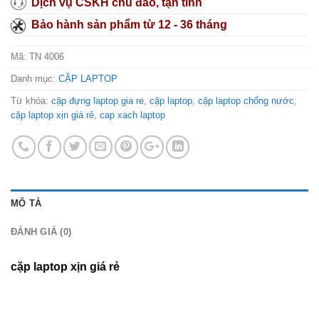
Dịch vụ CSKH chu đáo, tận tình
Bảo hành sản phẩm từ 12 - 36 tháng
Mã:
TN 4006
Danh mục:
CẶP LAPTOP
Từ khóa:
cặp đựng laptop gia re
,
cặp laptop
,
cặp laptop chống nước
,
cặp laptop xịn giá rẻ
,
cap xach laptop
MÔ TẢ
ĐÁNH GIÁ (0)
cặp laptop xịn giá rẻ