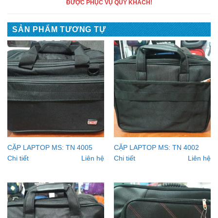
ĐƯỢC PHỤC VỤ QUÝ KHÁCH!
SẢN PHẨM TƯƠNG TỰ
CẶP LAPTOP MS: TN 4005
CẶP LAPTOP MS: TN 4002
Chi tiết
Liên hệ
Chi tiết
Liên hệ