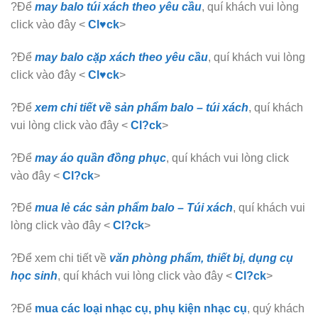
?Để
may balo túi xách theo yêu cầu
, quí khách vui lòng
click vào đây <
Cl♥ck
>
?Để
may balo cặp xách theo yêu cầu
, quí khách vui lòng
click vào đây <
Cl♥ck
>
?Để
xem chi tiết về sản phẩm balo – túi xách
, quí khách
vui lòng click vào đây <
Cl?ck
>
?Để
may áo quần đồng phục
, quí khách vui lòng click
vào đây <
Cl?ck
>
?Để
mua lẻ các sản phẩm balo – Túi xách
, quí khách vui
lòng click vào đây <
Cl?ck
>
?Để xem chi tiết về
văn phòng phẩm, thiết bị, dụng cụ
học sinh
, quí khách vui lòng click vào đây <
Cl?ck
>
?Để
mua các loại nhạc cụ, phụ kiện nhạc cụ
, quý khách