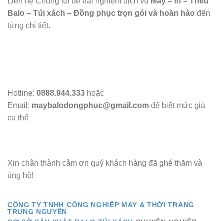
Liên hệ Chúng tôi để trải nghiệm dịch vụ
May – In – Thêu
Balo – Túi xách – Đồng phục trọn gói và hoàn hảo
đến
từng chi tiết.
Hotline:
0888.944.333
hoặc
Email:
maybalodongphuc@gmail.com
để biết mức giá
cụ thể
Xin chân thành cảm ơn quý khách hàng đã ghé thăm và
ủng hộ!
CÔNG TY TNHH CÔNG NGHIỆP MAY & THỜI TRANG
TRUNG NGUYÊN