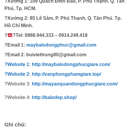
?Xưởng 1:
109
Quách Đình Bảo, P. Phú Thạnh, Q. Tân
Phú, Tp. HCM.
?Xưởng 2:
85
Lê Sâm, P. Phú Thạnh, Q. Tân Phú. Tp.
Hồ Chí Minh.
?
?Tel:
0888.944.333 – 0914.249.418
?Email 1:
maybalodongphuc@gmail.com
?Email 2: buiviettrung80@gmail.com
?Website 1: http://
maybalodongphucgiare.com
/
?Website 2: http://
vanphongphamgiare.top
/
?Website 3:
http://mayaoquandongphucgiare.com/
?Website 4:
http://balodep.shop/
Ghi chú: