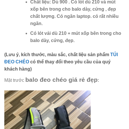
Chất liệu: Dù 900 . Có lót dù 210 và mút
xốp bên trong cho balo dày, cứng , đẹp
chất lượng. Có ngăn laptop. có rất nhiều
ngăn.
Có lót vải dù 210 + mút xốp bên trong cho
balo dày, cứng, đẹp.
(Lưu ý, kích thước, màu sắc, chất liệu sản phẩm
TÚI
ĐEO CHÉO
có thể thay đổi theo yêu cầu của quý
khách hàng)
balo đeo chéo giá rẻ đẹp
Mặt trước
: