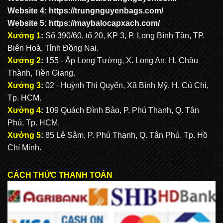
Website 4:
https://trungnguyenbags.com
/
Website 5:
https://maybalocapxach.com/
Xưởng 1
:
Số 390/60, tổ 20, KP 3, P. Long Bình Tân, TP.
Biên Hoà, Tỉnh Đồng Nai.
Xưởng 2
:
155 - Ấp Long Tường, X. Long An, H. Châu
Thành, Tiền Giang.
Xưởng 3
:
02 - Huỳnh Thị Quyến, Xã Bình Mỹ, H. Củ Chi,
Tp. HCM.
Xưởng 4
:
109 Quách Đình Bảo, P. Phú Thạnh, Q. Tân
Phú, Tp. HCM.
Xưởng 5
:
85 Lê Sâm, P. Phú Thạnh, Q. Tân Phú. Tp. Hồ
Chí Minh.
CÁCH THỨC THANH TOÁN