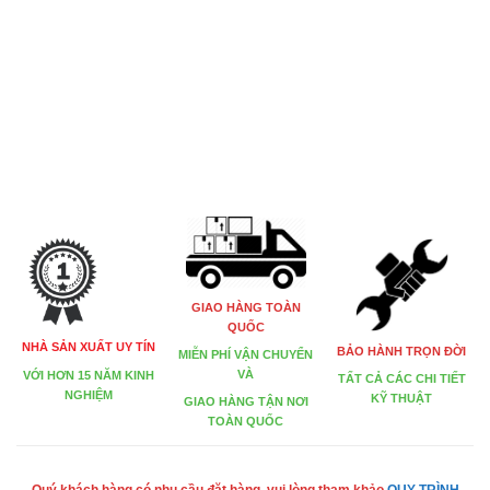
GIAO HÀNG TOÀN
QUỐC
NHÀ SẢN XUẤT UY TÍN
BẢO HÀNH TRỌN ĐỜI
MIỄN PHÍ VẬN CHUYỂN
VÀ
VỚI HƠN 15 NĂM KINH
TẤT CẢ CÁC CHI TIẾT
NGHIỆM
KỸ THUẬT
GIAO HÀNG TẬN NƠI
TOÀN QUỐC