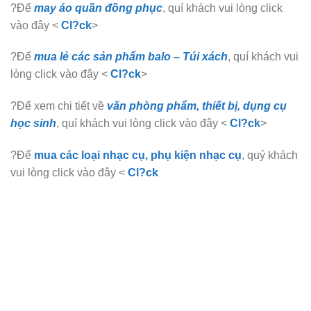
?Để
may áo quần đồng phục
, quí khách vui lòng click
vào đây <
Cl?ck
>
?Để
mua lẻ các sản phẩm balo – Túi xách
, quí khách vui
lòng click vào đây <
Cl?ck
>
?Để xem chi tiết về
văn phòng phẩm, thiết bị, dụng cụ
học sinh
, quí khách vui lòng click vào đây <
Cl?ck
>
?Để
mua các loại nhạc cụ, phụ kiện nhạc cụ
, quý khách
vui lòng click vào đây <
Cl?ck