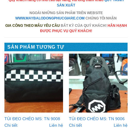
Quý khách hàng có nhu cầu đặt hàng, vui lòng tham khảo
QUY TRÌNH
SẢN XUẤT
NGOÀI NHỮNG SẢN PHẨM TRÊN
WEBSITE
WWW.MAYBALODONGPHUCGIARE.COM
CHÚNG TÔI NHẬN
GIA CÔNG THEO MẪU YÊU CẦU
BẤT KỲ CỦA QUÝ KHÁCH!
HÂN HẠNH
ĐƯỢC PHỤC VỤ QUÝ KHÁCH!
SẢN PHẨM TƯƠNG TỰ
TÚI ĐEO CHÉO MS: TN 9008
TÚI ĐEO CHÉO MS: TN 9006
Chi tiết
Liên hệ
Chi tiết
Liên hệ