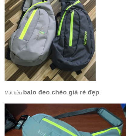
balo đeo chéo giá rẻ đẹp
Mặt bên
: