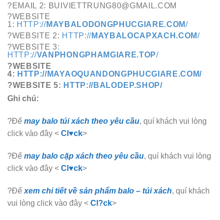
?EMAIL 2: BUIVIETTRUNG80@GMAIL.COM
?WEBSITE
1:
HTTP://
MAYBALODONGPHUCGIARE.COM
/
?WEBSITE 2:
HTTP://
MAYBALOCAPXACH.COM
/
?WEBSITE 3
:
HTTP://
VANPHONGPHAMGIARE.TOP
/
?WEBSITE
4:
HTTP://MAYAOQUANDONGPHUCGIARE.COM/
?WEBSITE 5:
HTTP://BALODEP.SHOP/
Ghi chú:
?Để
may balo túi xách theo yêu cầu
, quí khách vui lòng
click vào đây <
Cl♥ck
>
?Để
may balo cặp xách theo yêu cầu
, quí khách vui lòng
click vào đây <
Cl♥ck
>
?Để
xem chi tiết về sản phẩm balo – túi xách
, quí khách
vui lòng click vào đây <
Cl?ck
>