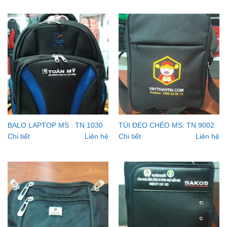
BALO LAPTOP MS : TN 1030
TÚI ĐEO CHÉO MS: TN 9002
Chi tiết
Liên hệ
Chi tiết
Liên hệ