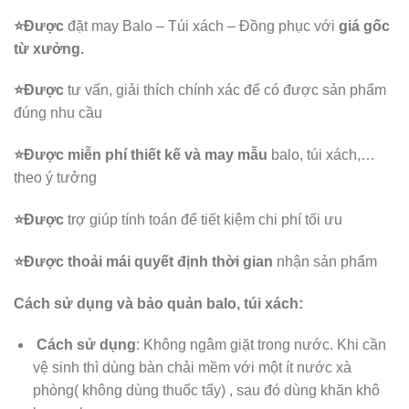
⭐️Được
đặt may Balo – Túi xách – Đồng phục với
giá gốc
từ xưởng.
⭐️Được
tư vấn, giải thích chính xác để có được sản phẩm
đúng nhu cầu
⭐️Được
miễn phí thiết kế và may mẫu
balo, túi xách,…
theo ý tưởng
⭐️Được
trợ giúp tính toán để tiết kiệm chi phí tối ưu
⭐️Được
thoải mái quyết định thời gian
nhận sản phẩm
Cách sử dụng và bảo quản balo, túi xách:
Cách sử dụng
: Không ngâm giặt trong nước. Khi cần
vệ sinh thì dùng bàn chải mềm với một ít nước xà
phòng( không dùng thuốc tẩy) , sau đó dùng khăn khô