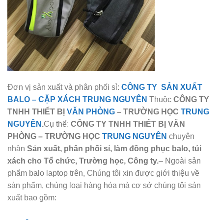
Đơn vị sản xuất và phân phối sỉ:
CÔNG TY SẢN XUẤT
BALO
–
CẶP XÁCH TRUNG NGUYÊN
Thuộc
CÔNG TY
TNHH THIẾT BỊ
VĂN PHÒNG
– TRƯỜNG HỌC
TRUNG
NGUYÊN
.
Cụ thể:
CÔNG TY TNHH THIẾT BỊ VĂN
PHÒNG – TRƯỜNG HỌC
TRUNG NGUYÊN
chuyên
nhận
Sản xuất, phân phối sỉ, làm đồng phục balo, túi
xách cho Tổ chức, Trường học, Công ty.
– Ngoài sản
phẩm balo laptop trên, Chúng tôi xin được giới thiệu về
sản phẩm, chủng loại hàng hóa mà cơ sở chúng tôi sản
xuất bao gồm: