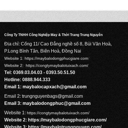
Công Ty TNHH Công Nghiệp May & Thời Trang Trung Nguyên
Địa chỉ: Cổng 11/ Cao Đẳng nghề số 8, Bùi Văn Hoà,
P.Long Bình Tân, Biên Hoà, Đồng Nai
Website 1:
https://maybalodongphucgiare.com
/
Website 2: https://congtymaybalotuixach.com/
Tel: 0369.03.04.03 - 0393.50.51.50
Hotline: 0888.944.333
Email 1:
maybalocapxach@gmail.com
Email 2: trungnguyenbags@gmail.com
Email 3:
maybalodongphuc@gmail.com
Website 1:
https://congtymaybalotuixach.com/
Website 2:
https://maybalodongphucgiare.com
/
Website 3:
https://maybalotrungnguyen.com
/