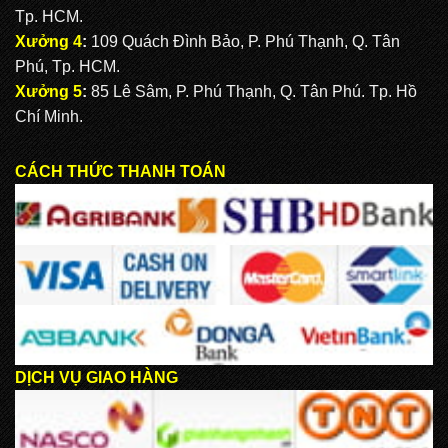
Tp. HCM.
Xưởng 4
:
109 Quách Đình Bảo, P. Phú Thạnh, Q. Tân
Phú, Tp. HCM.
Xưởng 5
:
85 Lê Sâm, P. Phú Thạnh, Q. Tân Phú. Tp. Hồ
Chí Minh.
CÁCH THỨC THANH TOÁN
DỊCH VỤ GIAO HÀNG