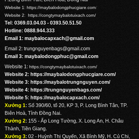
Website 1:
https://maybalodongphucgiare.com
/
Website 2: https://congtymaybalotuixach.com/
Tel: 0369.03.04.03 - 0393.50.51.50
Hotline: 0888.944.333
Email 1:
maybalocapxach@gmail.com
Email 2: trungnguyenbags@gmail.com
Email 3:
maybalodongphuc@gmail.com
Website 1:
https://congtymaybalotuixach.com/
Website 2:
https://maybalodongphucgiare.com
/
Website 3:
https://maybalotrungnguyen.com
/
Website 4:
https://trungnguyenbags.com
/
Website 5:
https://maybalocapxach.com/
Xưởng 1
:
Số 390/60, tổ 20, KP 3, P. Long Bình Tân, TP.
Biên Hoà, Tỉnh Đồng Nai.
Xưởng 2
:
155 - Ấp Long Tường, X. Long An, H. Châu
Thành, Tiền Giang.
Xưởng 3
:
02 - Huỳnh Thị Quyến, Xã Bình Mỹ, H. Củ Chi,