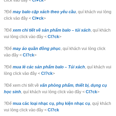
click vào đây <
Cl♥ck
>
?Để
may balo cặp xách theo yêu cầu
, quí khách vui lòng
click vào đây <
Cl♥ck
>
?Để
xem chi tiết về sản phẩm balo – túi xách
, quí khách
vui lòng click vào đây <
Cl?ck
>
?Để
may áo quần đồng phục
, quí khách vui lòng click
vào đây <
Cl?ck
>
?Để
mua lẻ các sản phẩm balo – Túi xách
, quí khách vui
lòng click vào đây <
Cl?ck
>
?Để xem chi tiết về
văn phòng phẩm, thiết bị, dụng cụ
học sinh
, quí khách vui lòng click vào đây <
Cl?ck
>
?Để
mua các loại nhạc cụ, phụ kiện nhạc cụ
, quý khách
vui lòng click vào đây <
Cl?ck