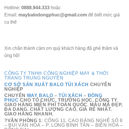
Hotline:
0888.944.333
hoặc
Email:
maybalodongphuc@gmail.com
để biết mức giá
cụ thể
Xin chân thành cảm ơn quý khách hàng đã ghé thăm và
ủng hộ!
CÔNG TY TNHH CÔNG NGHIỆP MAY & THỜI
TRANG TRUNG NGUYÊN
CƠ SỞ SẢN XUẤT BALO TÚI XÁCH
CHUYÊN
NGHIỆP
CHUYÊN
MAY BALO
–
TÚI XÁCH
–
ĐỒNG
PHỤC
CHO TỔ CHỨC, TRƯỜNG HỌC, CÔNG TY.
GIAO HÀNG MIỄN PHÍ TOÀN QUỐC. MẪU MÃ ĐẸP,
ĐA DANG. CHẤT LƯỢNG CAO, GIÁ RẺ NHẤT.
GIAO HÀNG NHANH.
?VĂN PHÒNG 1
: CỔNG 11, CAO ĐẲNG NGHỀ SỐ 8
– BÙI VĂN HÒA – P. LONG BÌNH TÂN – BIÊN HÒA –