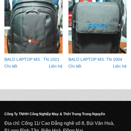
BALO LAPTOP MS : TN 1021
BALO LAPTOP MS: TN 1004
Chi tiết
Liên hệ
Chi tiết
Liên hệ
Công Ty TNHH Công Nghiệp May & Thời Trang Trung Nguyên
Địa chỉ: Cổng 11/ Cao Đẳng nghề số 8, Bùi Văn Hoà,
P.Long Bình Tân, Biên Hoà, Đồng Nai