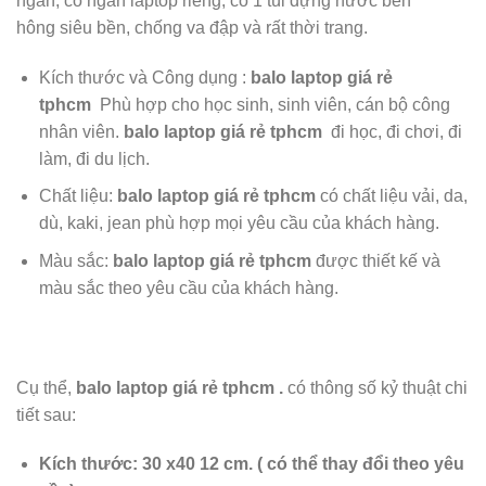
ngăn, có ngăn laptop riêng, có 1 túi đựng nước bên
hông
siêu bền, chống va đập và rất thời trang.
Kích thước và Công dụng :
balo laptop giá rẻ
tphcm
Phù hợp cho học sinh, sinh viên, cán bộ công
nhân viên.
balo laptop giá rẻ tphcm
đi học, đi chơi, đi
làm, đi du lịch.
Chất liệu:
balo laptop giá rẻ tphcm
có chất liệu
vải, da,
dù, kaki, jean phù hợp mọi yêu cầu của khách hàng.
Màu sắc:
balo laptop giá rẻ tphcm
được
thiết kế và
màu sắc theo yêu cầu của khách hàng.
Cụ thể,
balo laptop giá rẻ tphcm
.
có thông số kỷ thuật chi
tiết sau:
Kích thước: 30 x40 12 cm.
( có thể thay đổi theo yêu