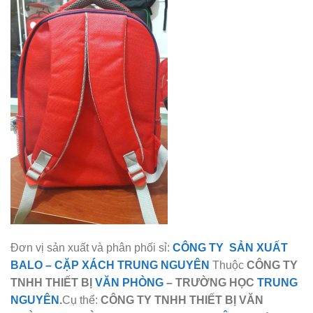
Đơn vị sản xuất và phân phối sỉ:
CÔNG TY SẢN XUẤT
BALO
–
CẶP XÁCH TRUNG NGUYÊN
Thuộc
CÔNG TY
TNHH THIẾT BỊ
VĂN PHÒNG
– TRƯỜNG HỌC
TRUNG
NGUYÊN
.
Cụ thể:
CÔNG TY TNHH THIẾT BỊ VĂN