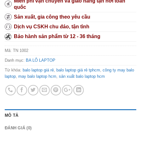
Miễn phí vận chuyển và giao hàng tận nơi toàn
quốc
Sản xuất, gia công theo yêu cầu
Dịch vụ CSKH chu đáo, tận tình
Bảo hành sản phẩm từ 12 - 36 tháng
Mã:
TN 1002
Danh mục:
BA LÔ LAPTOP
Từ khóa:
balo laptop giá rẻ
,
balo laptop giá rẻ tphcm
,
công ty may balo
laptop
,
may balo laptop hcm
,
sản xuất balo laptop hcm
MÔ TẢ
ĐÁNH GIÁ (0)