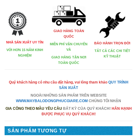
GIAO HÀNG TOÀN
QUỐC
NHÀ SẢN XUẤT UY TÍN
BẢO HÀNH TRỌN ĐỜI
MIỄN PHÍ VẬN CHUYỂN
VÀ
VỚI HƠN 15 NĂM KINH
TẤT CẢ CÁC CHI TIẾT
NGHIỆM
KỸ THUẬT
GIAO HÀNG TẬN NƠI
TOÀN QUỐC
Quý khách hàng có nhu cầu đặt hàng, vui lòng tham khảo
QUY TRÌNH
SẢN XUẤT
NGOÀI NHỮNG SẢN PHẨM TRÊN
WEBSITE
WWW.MAYBALODONGPHUCGIARE.COM
CHÚNG TÔI NHẬN
GIA CÔNG THEO MẪU YÊU CẦU
BẤT KỲ CỦA QUÝ KHÁCH!
HÂN HẠNH
ĐƯỢC PHỤC VỤ QUÝ KHÁCH!
SẢN PHẨM TƯƠNG TỰ