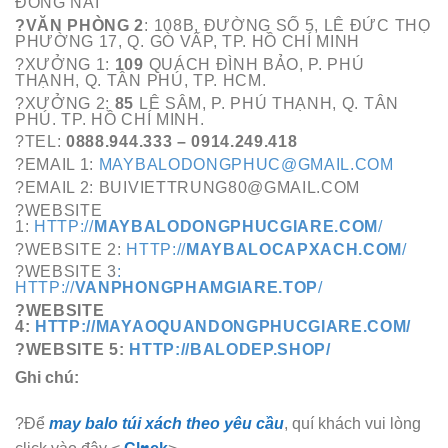
ĐỒNG NAI
?VĂN PHÒNG 2
: 108B, ĐƯỜNG SỐ 5, LÊ ĐỨC THỌ
PHƯỜNG 17, Q. GÒ VẤP, TP. HỒ CHÍ MINH
?XƯỞNG 1:
109
QUÁCH ĐÌNH BẢO, P. PHÚ
THẠNH, Q. TÂN PHÚ, TP. HCM.
?XƯỞNG 2:
85
LÊ SÂM, P. PHÚ THẠNH, Q. TÂN
PHÚ. TP. HỒ CHÍ MINH.
?TEL:
0888.944.333 – 0914.249.418
?EMAIL 1:
MAYBALODONGPHUC@GMAIL.COM
?EMAIL 2: BUIVIETTRUNG80@GMAIL.COM
?WEBSITE
1:
HTTP://
MAYBALODONGPHUCGIARE.COM
/
?WEBSITE 2:
HTTP://
MAYBALOCAPXACH.COM
/
?WEBSITE 3
:
HTTP://
VANPHONGPHAMGIARE.TOP
/
?WEBSITE
4:
HTTP://MAYAOQUANDONGPHUCGIARE.COM/
?WEBSITE 5:
HTTP://BALODEP.SHOP/
Ghi chú:
?Để
may balo túi xách theo yêu cầu
, quí khách vui lòng