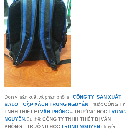
Đơn vị sản xuất và phân phối sỉ:
CÔNG TY SẢN XUẤT
BALO
–
CẶP XÁCH TRUNG NGUYÊN
Thuộc
CÔNG TY
TNHH THIẾT BỊ
VĂN PHÒNG
– TRƯỜNG HỌC
TRUNG
NGUYÊN
.
Cụ thể:
CÔNG TY TNHH THIẾT BỊ VĂN
PHÒNG – TRƯỜNG HỌC
TRUNG NGUYÊN
chuyên