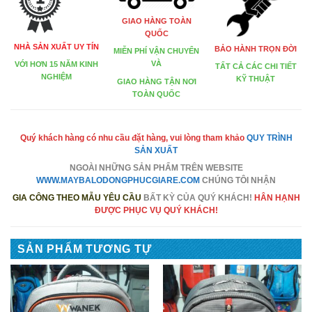
GIAO HÀNG TOÀN
QUỐC
NHÀ SẢN XUẤT UY TÍN
BẢO HÀNH TRỌN ĐỜI
MIỄN PHÍ VẬN CHUYỂN
VÀ
VỚI HƠN 15 NĂM KINH
TẤT CẢ CÁC CHI TIẾT
NGHIỆM
KỸ THUẬT
GIAO HÀNG TẬN NƠI
TOÀN QUỐC
Quý khách hàng có nhu cầu đặt hàng, vui lòng tham khảo
QUY TRÌNH
SẢN XUẤT
NGOÀI NHỮNG SẢN PHẨM TRÊN
WEBSITE
WWW.MAYBALODONGPHUCGIARE.COM
CHÚNG TÔI NHẬN
GIA CÔNG THEO MẪU YÊU CẦU
BẤT KỲ CỦA QUÝ KHÁCH!
HÂN HẠNH
ĐƯỢC PHỤC VỤ QUÝ KHÁCH!
SẢN PHẨM TƯƠNG TỰ