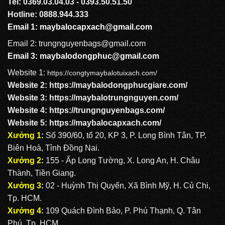
Tel: 0369.03.04.03 - 0393.50.51.50
Hotline: 0888.944.333
Email 1:
maybalocapxach@gmail.com
Email 2: trungnguyenbags@gmail.com
Email 3:
maybalodongphuc@gmail.com
Website 1:
https://congtymaybalotuixach.com/
Website 2:
https://maybalodongphucgiare.com
/
Website 3:
https://maybalotrungnguyen.com
/
Website 4:
https://trungnguyenbags.com
/
Website 5:
https://maybalocapxach.com/
Xưởng 1
:
Số 390/60, tổ 20, KP 3, P. Long Bình Tân, TP.
Biên Hoà, Tỉnh Đồng Nai.
Xưởng 2
:
155 - Ấp Long Tường, X. Long An, H. Châu
Thành, Tiền Giang.
Xưởng 3
:
02 - Huỳnh Thị Quyến, Xã Bình Mỹ, H. Củ Chi,
Tp. HCM.
Xưởng 4
:
109 Quách Đình Bảo, P. Phú Thạnh, Q. Tân
Phú, Tp. HCM.