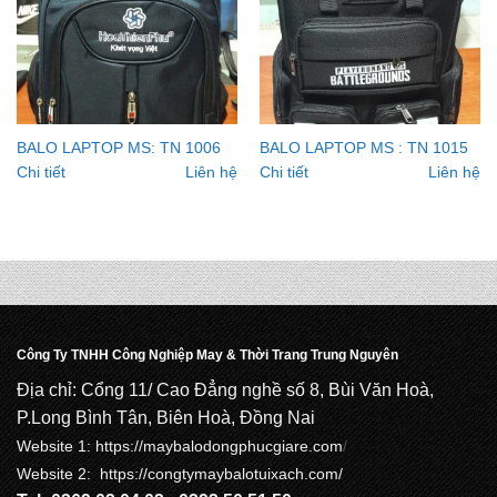
BALO LAPTOP MS: TN 1006
BALO LAPTOP MS : TN 1015
Chi tiết
Liên hệ
Chi tiết
Liên hệ
Công Ty TNHH Công Nghiệp May & Thời Trang Trung Nguyên
Địa chỉ: Cổng 11/ Cao Đẳng nghề số 8, Bùi Văn Hoà,
P.Long Bình Tân, Biên Hoà, Đồng Nai
Website 1:
https://maybalodongphucgiare.com
/
Website 2: https://congtymaybalotuixach.com/