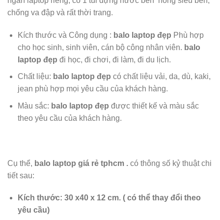
ngăn laptop riêng, có 1 túi đựng nước bên hông
siêu bền,
chống va đập và rất thời trang.
Kích thước và Công dụng :
balo laptop đẹp
Phù hợp
cho học sinh, sinh viên, cán bộ công nhân viên.
balo
laptop đẹp
đi học, đi chơi, đi làm, đi du lịch.
Chất liệu:
balo laptop đẹp
có chất liệu
vải, da, dù, kaki,
jean phù hợp mọi yêu cầu của khách hàng.
Màu sắc:
balo laptop đẹp
được
thiết kế và màu sắc
theo yêu cầu của khách hàng.
Cụ thể,
balo laptop giá rẻ tphcm
.
có thông số kỷ thuật chi
tiết sau:
Kích thước: 30 x40 x 12 cm.
( có thể thay đổi theo
yêu cầu)