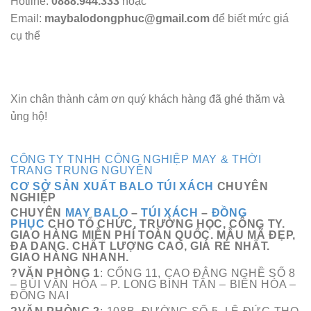
Hotline:
0888.944.333
hoặc
Email:
maybalodongphuc@gmail.com
để biết mức giá
cụ thể
Xin chân thành cảm ơn quý khách hàng đã ghé thăm và
ủng hộ!
CÔNG TY TNHH CÔNG NGHIỆP MAY & THỜI
TRANG TRUNG NGUYÊN
CƠ SỞ SẢN XUẤT BALO TÚI XÁCH
CHUYÊN
NGHIỆP
CHUYÊN
MAY BALO
–
TÚI XÁCH
–
ĐỒNG
PHỤC
CHO TỔ CHỨC, TRƯỜNG HỌC, CÔNG TY.
GIAO HÀNG MIỄN PHÍ TOÀN QUỐC. MẪU MÃ ĐẸP,
ĐA DANG. CHẤT LƯỢNG CAO, GIÁ RẺ NHẤT.
GIAO HÀNG NHANH.
?VĂN PHÒNG 1
: CỔNG 11, CAO ĐẲNG NGHỀ SỐ 8
– BÙI VĂN HÒA – P. LONG BÌNH TÂN – BIÊN HÒA –
ĐỒNG NAI