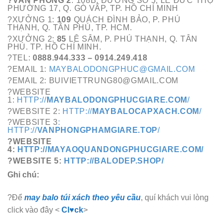
?VĂN PHÒNG 2
: 108B, ĐƯỜNG SỐ 5, LÊ ĐỨC THỌ
PHƯỜNG 17, Q. GÒ VẤP, TP. HỒ CHÍ MINH
?XƯỞNG 1:
109
QUÁCH ĐÌNH BẢO, P. PHÚ
THẠNH, Q. TÂN PHÚ, TP. HCM.
?XƯỞNG 2:
85
LÊ SÂM, P. PHÚ THẠNH, Q. TÂN
PHÚ. TP. HỒ CHÍ MINH.
?TEL:
0888.944.333 – 0914.249.418
?EMAIL 1:
MAYBALODONGPHUC@GMAIL.COM
?EMAIL 2: BUIVIETTRUNG80@GMAIL.COM
?WEBSITE
1:
HTTP://
MAYBALODONGPHUCGIARE.COM
/
?WEBSITE 2:
HTTP://
MAYBALOCAPXACH.COM
/
?WEBSITE 3
:
HTTP://
VANPHONGPHAMGIARE.TOP
/
?WEBSITE
4:
HTTP://MAYAOQUANDONGPHUCGIARE.COM/
?WEBSITE 5:
HTTP://BALODEP.SHOP/
Ghi chú:
?Để
may balo túi xách theo yêu cầu
, quí khách vui lòng
click vào đây <
Cl♥ck
>