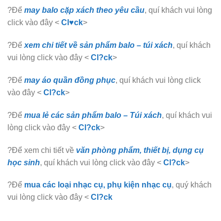
?Để
may balo cặp xách theo yêu cầu
, quí khách vui lòng
click vào đây <
Cl♥ck
>
?Để
xem chi tiết về sản phẩm balo – túi xách
, quí khách
vui lòng click vào đây <
Cl?ck
>
?Để
may áo quần đồng phục
, quí khách vui lòng click
vào đây <
Cl?ck
>
?Để
mua lẻ các sản phẩm balo – Túi xách
, quí khách vui
lòng click vào đây <
Cl?ck
>
?Để xem chi tiết về
văn phòng phẩm, thiết bị, dụng cụ
học sinh
, quí khách vui lòng click vào đây <
Cl?ck
>
?Để
mua các loại nhạc cụ, phụ kiện nhạc cụ
, quý khách
vui lòng click vào đây <
Cl?ck