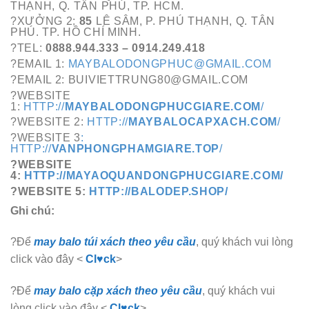
THẠNH, Q. TÂN PHÚ, TP. HCM.
?XƯỞNG 2:
85
LÊ SÂM, P. PHÚ THẠNH, Q. TÂN
PHÚ. TP. HỒ CHÍ MINH.
?TEL:
0888.944.333 – 0914.249.418
?EMAIL 1:
MAYBALODONGPHUC@GMAIL.COM
?EMAIL 2: BUIVIETTRUNG80@GMAIL.COM
?WEBSITE
1:
HTTP://
MAYBALODONGPHUCGIARE.COM
/
?WEBSITE 2:
HTTP://
MAYBALOCAPXACH.COM
/
?WEBSITE 3
:
HTTP://
VANPHONGPHAMGIARE.TOP
/
?WEBSITE
4:
HTTP://MAYAOQUANDONGPHUCGIARE.COM/
?WEBSITE 5:
HTTP://BALODEP.SHOP/
Ghi chú:
?Để
may balo túi xách theo yêu cầu
, quý khách vui lòng
click vào đây <
Cl♥ck
>
?Để
may balo cặp xách theo yêu cầu
, quý khách vui
lòng click vào đây <
Cl♥ck
>