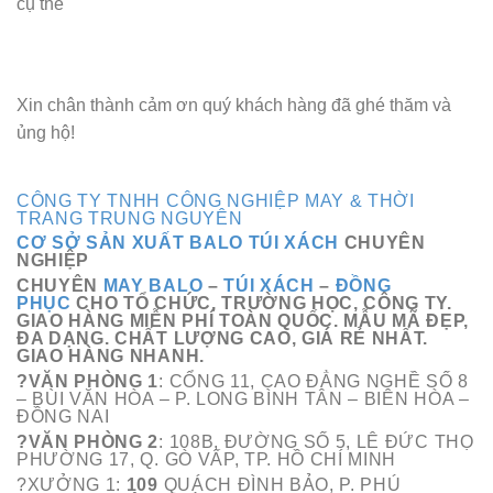
cụ thể
Xin chân thành cảm ơn quý khách hàng đã ghé thăm và
ủng hộ!
CÔNG TY TNHH CÔNG NGHIỆP MAY & THỜI
TRANG TRUNG NGUYÊN
CƠ SỞ SẢN XUẤT BALO TÚI XÁCH
CHUYÊN
NGHIỆP
CHUYÊN
MAY BALO
–
TÚI XÁCH
–
ĐỒNG
PHỤC
CHO TỔ CHỨC, TRƯỜNG HỌC, CÔNG TY.
GIAO HÀNG MIỄN PHÍ TOÀN QUỐC. MẪU MÃ ĐẸP,
ĐA DẠNG. CHẤT LƯỢNG CAO, GIÁ RẺ NHẤT.
GIAO HÀNG NHANH.
?VĂN PHÒNG 1
: CỔNG 11, CAO ĐẲNG NGHỀ SỐ 8
– BÙI VĂN HÒA – P. LONG BÌNH TÂN – BIÊN HÒA –
ĐỒNG NAI
?VĂN PHÒNG 2
: 108B, ĐƯỜNG SỐ 5, LÊ ĐỨC THỌ
PHƯỜNG 17, Q. GÒ VẤP, TP. HỒ CHÍ MINH
?XƯỞNG 1:
109
QUÁCH ĐÌNH BẢO, P. PHÚ