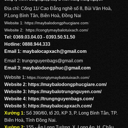
Địa chỉ: Cổng 11/ Cao Đẳng nghề số 8, Bùi Văn Hoà,
P.Long Bình Tân, Biên Hoà, Đồng Nai
Website 1:
https://maybalodongphucgiare.com
/
Website 2: https://congtymaybalotuixach.com/
Tel: 0369.03.04.03 - 0393.50.51.50
Hotline: 0888.944.333
Email 1:
maybalocapxach@gmail.com
Email 2: trungnguyenbags@gmail.com
Email 3:
maybalodongphuc@gmail.com
Website 1:
https://congtymaybalotuixach.com/
Website 2:
https://maybalodongphucgiare.com
/
Website 3:
https://maybalotrungnguyen.com
/
Website 4:
https://trungnguyenbags.com
/
Website 5:
https://maybalocapxach.com/
Xưởng 1
:
Số 390/60, tổ 20, KP 3, P. Long Bình Tân, TP.
Biên Hoà, Tỉnh Đồng Nai.
Xưởng 2
:
155 - Ấp Long Tường, X. Long An, H. Châu