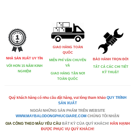
GIAO HÀNG TOÀN
QUỐC
NHÀ SẢN XUẤT UY TÍN
BẢO HÀNH TRỌN ĐỜI
MIỄN PHÍ VẬN CHUYỂN
VÀ
VỚI HƠN 15 NĂM KINH
TẤT CẢ CÁC CHI TIẾT
NGHIỆM
KỸ THUẬT
GIAO HÀNG TẬN NƠI
TOÀN QUỐC
Quý khách hàng có nhu cầu đặt hàng, vui lòng tham khảo
QUY TRÌNH
SẢN XUẤT
NGOÀI NHỮNG SẢN PHẨM TRÊN
WEBSITE
WWW.MAYBALODONGPHUCGIARE.COM
CHÚNG TÔI NHẬN
GIA CÔNG THEO MẪU YÊU CẦU
BẤT KỲ CỦA QUÝ KHÁCH!
HÂN HẠNH
ĐƯỢC PHỤC VỤ QUÝ KHÁCH!